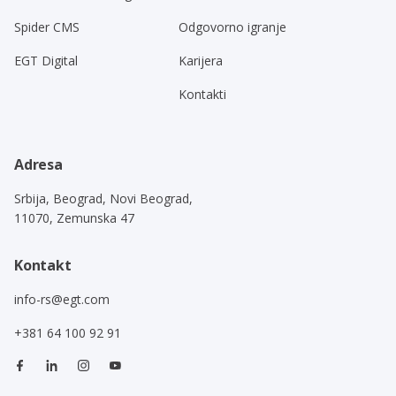
Spider CMS
Odgovorno igranje
EGT Digital
Karijera
Kontakti
Adresa
Srbija, Beograd, Novi Beograd,
11070, Zemunska 47
Kontakt
info-rs@egt.com
+381 64 100 92 91