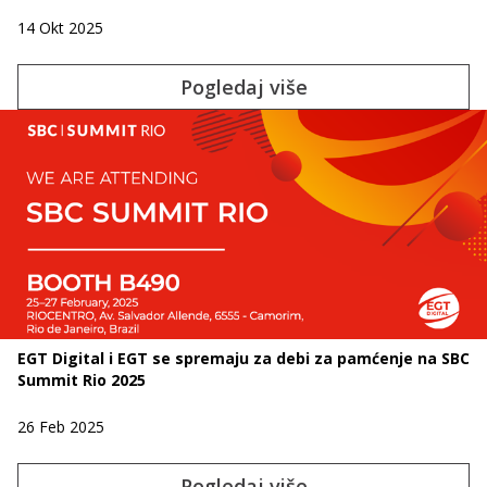
14 Okt 2025
Pogledaj više
EGT Digital i EGT se spremaju za debi za pamćenje na SBC
Summit Rio 2025
26 Feb 2025
Pogledaj više