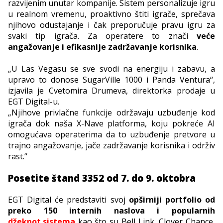
razvijenim unutar kompanije. Sistem personalizuje igru
u realnom vremenu, proaktivno štiti igrače, sprečava
njihovo odustajanje i čak preporučuje pravu igru za
svaki tip igrača. Za operatere to znači
veće
angažovanje i efikasnije zadržavanje korisnika
.
„U Las Vegasu se sve svodi na energiju i zabavu, a
upravo to donose SugarVille 1000 i Panda Ventura“,
izjavila je Cvetomira Drumeva, direktorka prodaje u
EGT Digital-u.
„Njihove privlačne funkcije održavaju uzbuđenje kod
igrača dok naša X-Nave platforma, koju pokreće AI
omogućava operaterima da to uzbuđenje pretvore u
trajno angažovanje, jače zadržavanje korisnika i održiv
rast.“
Posetite štand 3352 od 7. do 9. oktobra
EGT Digital će predstaviti svoj
opširniji portfolio od
preko 150 internih naslova i popularnih
džekpot sistema
kao što su Bell Link, Clover Chance,