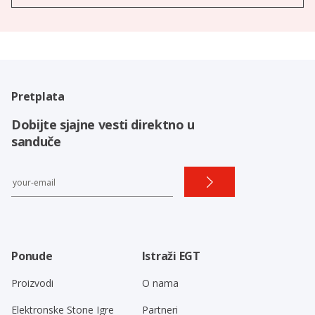
Pretplata
Dobijte sjajne vesti direktno u
sanduče
Ponude
Istraži EGT
Proizvodi
O nama
Elektronske Stone Igre
Partneri