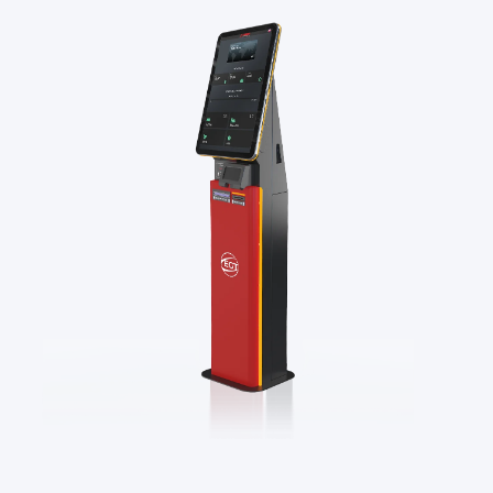
– Bet / Win akumulacija
Nagrade sa opcijom „Dupliraj“ i „Pokušaj ponovo“
– Win / Bet akumulacija
Različite vrste nagrada, kao što su predmeti,
– Win / Bet Max odnos
isplativi i promotivni krediti
Samo za igru sa karticom
Ažurirane tabele lidera u realnom vremenu
Jednokratni / satni / dnevni ili mesečni turniri
Zadovoljite potrebe igrača sa prilagođenim
nagradama