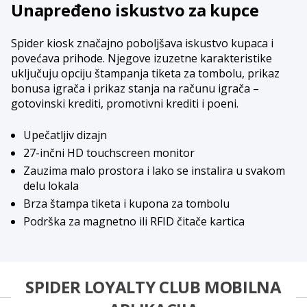
Unapređeno iskustvo za kupce
Spider kiosk značajno poboljšava iskustvo kupaca i
povećava prihode. Njegove izuzetne karakteristike
uključuju opciju štampanja tiketa za tombolu, prikaz
bonusa igrača i prikaz stanja na računu igrača –
gotovinski krediti, promotivni krediti i poeni.
Upečatljiv dizajn
27-inčni HD touchscreen monitor
Zauzima malo prostora i lako se instalira u svakom
delu lokala
Brza štampa tiketa i kupona za tombolu
Podrška za magnetno ili RFID čitače kartica
SPIDER LOYALTY CLUB MOBILNA