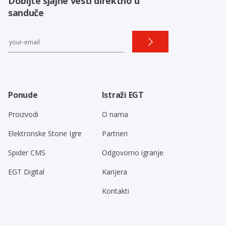
Dobijte sjajne vesti direktno u
sanduče
Ponude
Istraži EGT
Proizvodi
O nama
Elektronske Stone Igre
Partneri
Spider CMS
Odgovorno igranje
EGT Digital
Karijera
Kontakti