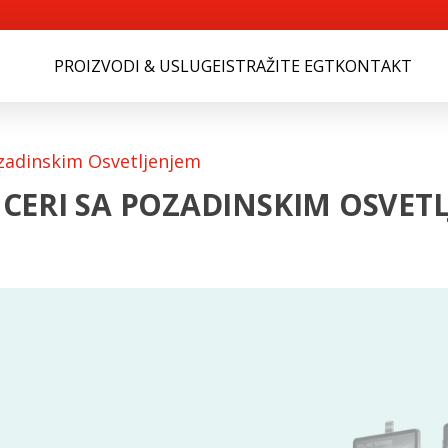
PROIZVODI & USLUGE
ISTRAŽITE EGT
KONTAKT
ozadinskim Osvetljenjem
CERI SA POZADINSKIM OSVET