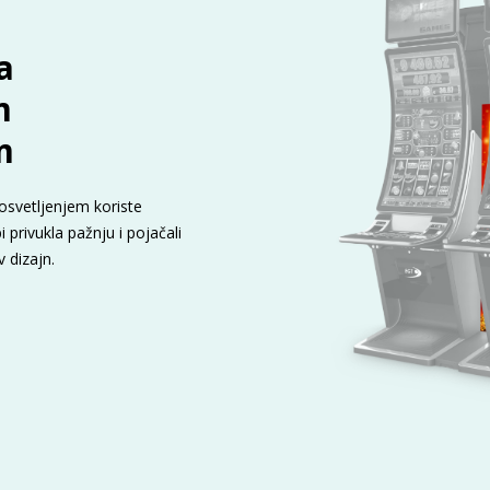
a
m
m
osvetljenjem koriste
 privukla pažnju i pojačali
v dizajn.