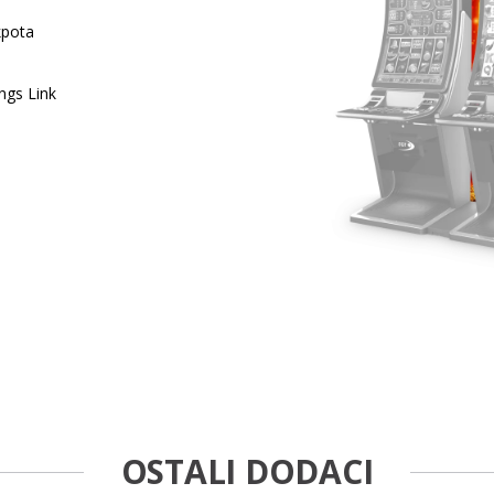
kpota
ngs Link
OSTALI DODACI