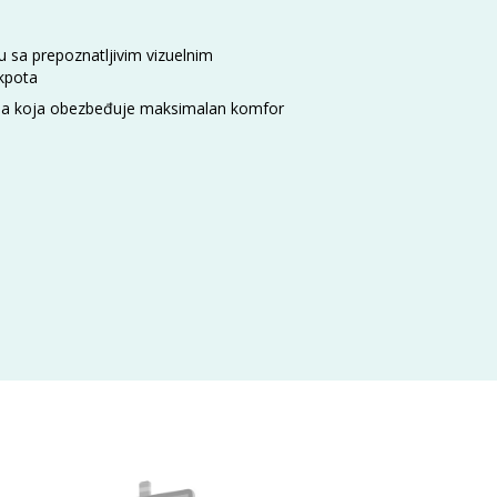
du sa prepoznatljivim vizuelnim
kpota
tola koja obezbeđuje maksimalan komfor