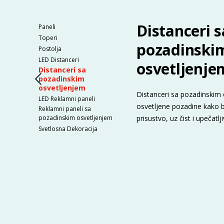
Distanceri s
Paneli
Toperi
pozadinski
Postolja
LED Distanceri
osvetljenje
Distanceri sa
pozadinskim
osvetljenjem
Distanceri sa pozadinskim 
LED Reklamni paneli
osvetljene pozadine kako bi
Reklamni paneli sa
pozadinskim osvetljenjem
prisustvo, uz čist i upečatlji
Svetlosna Dekoracija