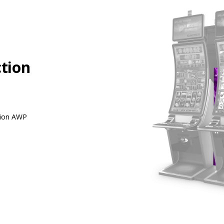
ction
ction AWP