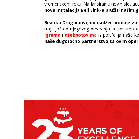
vremenskom roku. Na lansiranju novih slot aut
nova instalacija Bell Link-a pružiti našim
Biserka Draganova, menadžer prodaje za 
traje još od njegovog otvaranja, a trenutno o
igrama
i
džekpotovima
iz portfolija naše 
naše dugoročno partnerstvo sa ovim ope