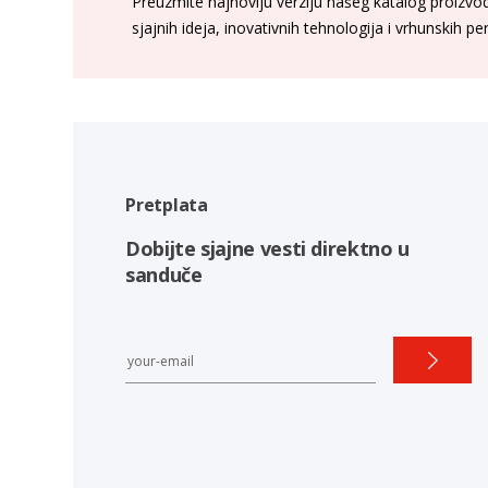
Preuzmite najnoviju verziju našeg katalog proizvoda
sjajnih ideja, inovativnih tehnologija i vrhunskih p
Pretplata
Dobijte sjajne vesti direktno u
sanduče