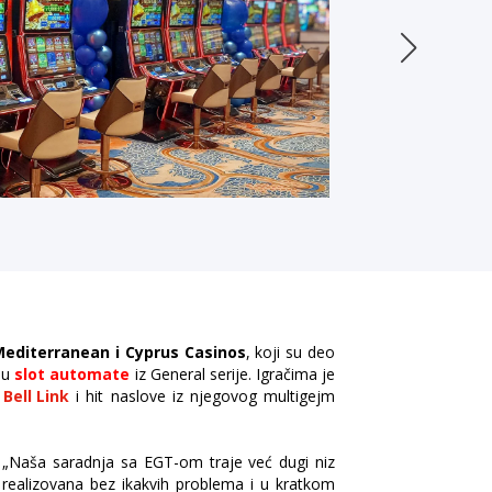
Mediterranean i Cyprus Casinos
, koji su deo
ju
slot automate
iz General serije. Igračima je
a
Bell Link
i hit naslove iz njegovog multigejm
e: „Naša saradnja sa EGT-om traje već dugi niz
 realizovana bez ikakvih problema i u kratkom