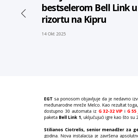
bestselerom Bell Link 
rizortu na Kipru
14 Okt 2025
EGT
sa ponosom objavljuje da je nedavno izvrš
međunarodne mreže Melco. Kao rezultat toga, g
dostupno 30 automata iz
G 32-32 VIP
i
G 55 
paketa
Bell Link 1
, uključujući igre kao što su
Stilianos Ciotrelis, senior menadžer za
godina. Nova instalacija je završena apsolut