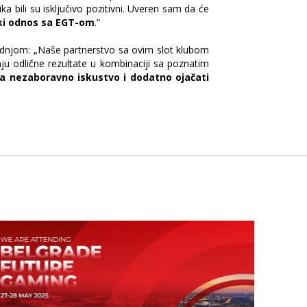
bili su isključivo pozitivni. Uveren sam da će
rski odnos sa EGT-om
.“
radnjom: „Naše partnerstvo sa ovim slot klubom
ju odlične rezultate u kombinaciji sa poznatim
ima nezaboravno iskustvo i dodatno ojačati