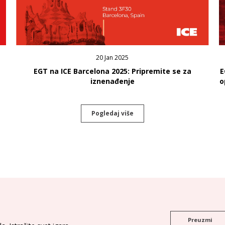
20 Jan 2025
EGT na ICE Barcelona 2025: Pripremite se za
E
iznenađenje
o
Pogledaj više
Preuzmi