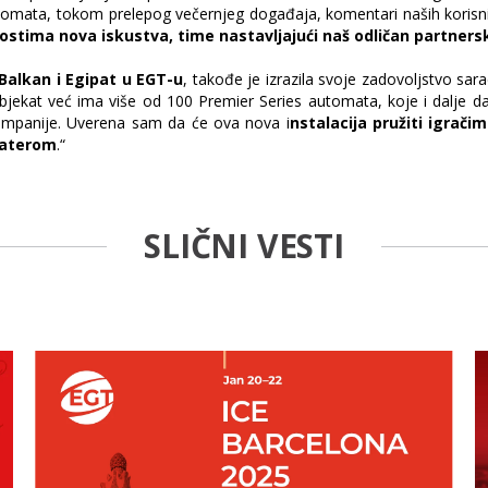
omata, tokom prelepog večernjeg događaja, komentari naših korisnika 
 gostima nova iskustva, time nastavljajući naš odličan partne
Balkan i Egipat u EGT-u
, takođe je izrazila svoje zadovoljstvo sa
bjekat već ima više od 100 Premier Series automata, koje i dalje da
kompanije. Uverena sam da će ova nova i
nstalacija pružiti igrač
raterom
.“
SLIČNI VESTI