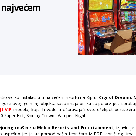
u najvećem
io veliku instalaciju u najvećem rizortu na Kipru:
City of Dreams 
osti ovog gejming objekta sada imaju priliku da po prvi put isproba
J1 VIP
modela, koje ih vode u očaravajući svet džekpot bestseler
 20 Super Hot, Shining Crown i Vampire Night.
 gejming mašine u Melco Resorts and Entertainment
, izjavio j
no uspešno jer je uz pomoć naših tehničara iz EGT tehničkog tima,