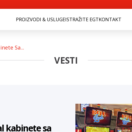
PROIZVODI & USLUGE
ISTRAŽITE EGT
KONTAKT
nete Sa...
VESTI
al kabinete sa