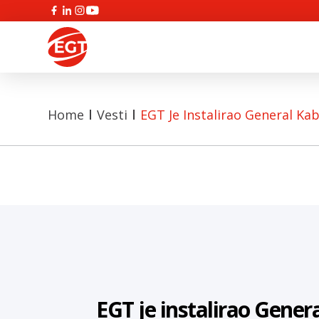
Home
Vesti
EGT Je Instalirao General Kabi
EGT je instalirao Gener