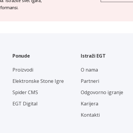
. Istražite svet igara,
erformansi.
Ponude
Istraži EGT
Proizvodi
O nama
Elektronske Stone Igre
Partneri
Spider CMS
Odgovorno igranje
EGT Digital
Karijera
Kontakti