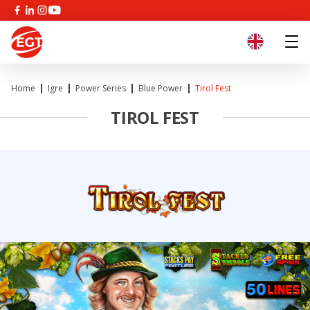
Home
Igre
Power Series
Blue Power
Tirol Fest
TIROL FEST