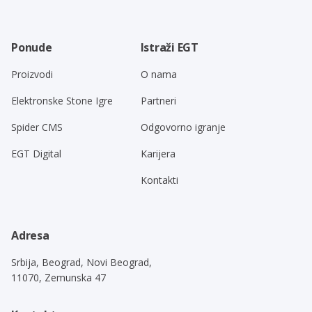
Ponude
Istraži EGT
Proizvodi
O nama
Elektronske Stone Igre
Partneri
Spider CMS
Odgovorno igranje
EGT Digital
Karijera
Kontakti
Adresa
Srbija, Beograd, Novi Beograd,
11070, Zemunska 47