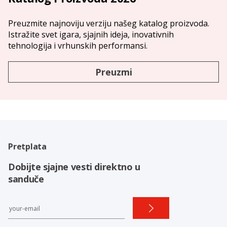
Preuzmite najnoviju verziju našeg katalog proizvoda.
Istražite svet igara, sjajnih ideja, inovativnih
tehnologija i vrhunskih performansi.
Preuzmi
Pretplata
Dobijte sjajne vesti direktno u
sanduče