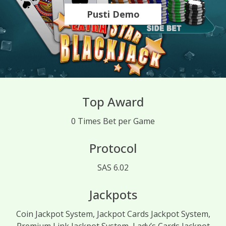
Pusti Demo
Top Award
0 Times Bet per Game
Protocol
SAS 6.02
Jackpots
Coin Jackpot System, Jackpot Cards Jackpot System,
Premium Link Jackpot System, Lady’s Cards Jackpot