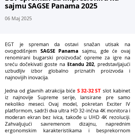
sajmu SAGSE Panama 2025
06 Maj 2025
EGT je spreman da ostavi snažan utisak na
ovogodišnjem
SAGSE Panama
sajmu, gde će ovaj
renomirani bugarski proizvođač opreme za igre na
sreću dočekivati goste na
štandu 202
, predstavljajući
uzbudljiv izbor globalno priznatih proizvoda i
najnovijih inovacija.
Jedna od glavnih atrakcija biće
S 32-32 ST
slot kabinet
iz najnovije Supreme serije, lansirane pre samo
nekoliko meseci. Ovaj model, pokretan Exciter IV
platformom, sadrži dva ultra HD 32-inčna 4K monitora i
moderan ekran bez ivica, takođe u UHD 4K rezoluciji.
Zahvaljujući savremenom dizajnu, naprednim
ergonomskim karakteristikama i besprekornom