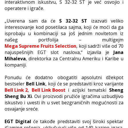
interaktivnom iskustvu, S 32-32 ST je već osvojio i
operatere i igrače.
„Uverena sam da će
S 32-32 ST
izazvati veliko
interesovanje kod posetilaca sajma, koji će moći da ga
isprobaju u kombinaciji sa još jednim novitetom iz
našeg portfolija – multigejm
Mega Supreme Fruits Selection
, koji sadrži više od 70
najuspešnijih EGT slot naslova,“ izjavila je
Jana
Mihaleva
, direktorka za Centralnu Ameriku i Karibe u
kompaniji.
Ponudu će dodatno obogatiti apsolutni džekpot
bestseler
Bell Link
, koji će se predstaviti kroz varijante
Bell Link 2
,
Bell Link Boost
i azijski tematski
Sheng
Sheng Bu Xi
. Ovi proizvodi pružiće igračima uzbudljivo
iskustvo i uvesti ih u svet bezgraničnih mogućnosti za
osvajanje sreće.
EGT Digital
će takođe predstaviti svoj široki spektar
iGaming rešenja, uključujući više od 140 kazino igara,