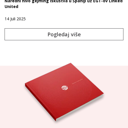
Naredni nivo gejming iskustva u Španiji uz EGT-ov Linked
United
14 Juli 2025
Pogledaj više