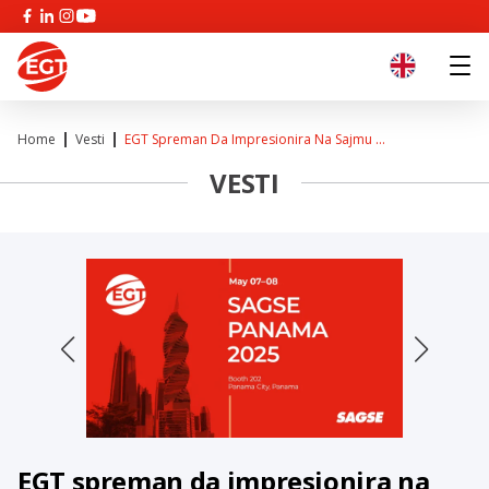
Home
Vesti
EGT Spreman Da Impresionira Na Sajmu ...
VESTI
EGT spreman da impresionira na