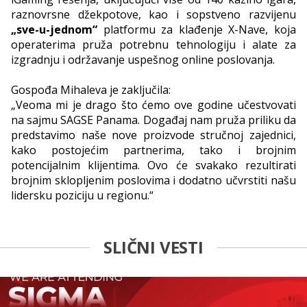
raznovrsne džekpotove, kao i sopstveno razvijenu
„sve-u-jednom“
platformu za klađenje X-Nave, koja
operaterima pruža potrebnu tehnologiju i alate za
izgradnju i održavanje uspešnog online poslovanja.
Gospođa Mihaleva je zaključila:
„Veoma mi je drago što ćemo ove godine učestvovati
na sajmu SAGSE Panama. Događaj nam pruža priliku da
predstavimo naše nove proizvode stručnoj zajednici,
kako postojećim partnerima, tako i brojnim
potencijalnim klijentima. Ovo će svakako rezultirati
brojnim sklopljenim poslovima i dodatno učvrstiti našu
lidersku poziciju u regionu.“
SLIČNI VESTI