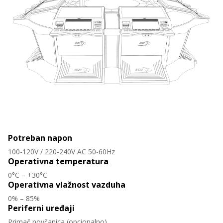
Potreban napon
100-120V / 220-240V AC 50-60Hz
Operativna temperatura
0°C – +30°C
Operativna vlažnost vazduha
0% – 85%
Periferni uređaji
Primač novčanica (opcionalno)