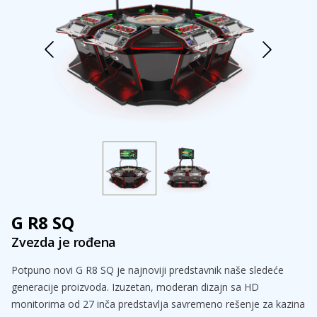
G R8 SQ
Zvezda je rođena
Potpuno novi G R8 SQ je najnoviji predstavnik naše sledeće
generacije proizvoda. Izuzetan, moderan dizajn sa HD
monitorima od 27 inča predstavlja savremeno rešenje za kazina