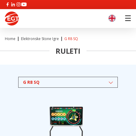
Home
Elektronske Stone Igre
G R8 SQ
RULETI
G R8 SQ