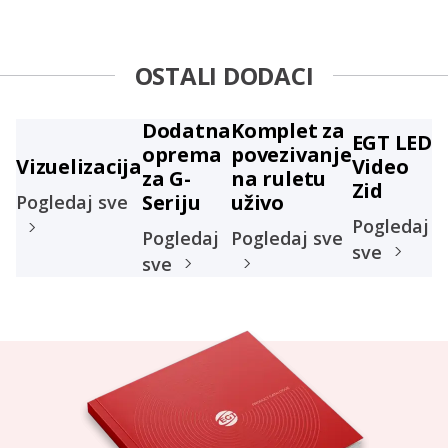
OSTALI DODACI
Dodatna
Komplet za
EGT LED
oprema
povezivanje
Vizuelizacija
Video
za G-
na ruletu
Zid
Seriju
uživo
Pogledaj sve
Pogledaj
Pogledaj
Pogledaj sve
sve
sve