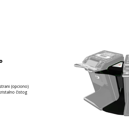
°
trani (opciono)
ristalno čistog