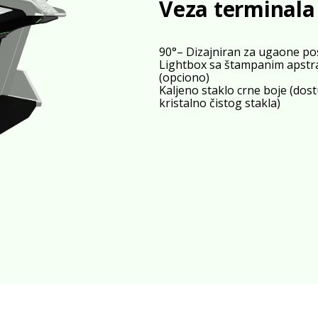
Veza terminala 
90°– Dizajniran za ugaone pos
Lightbox sa štampanim apstra
(opciono)
Kaljeno staklo crne boje (do
kristalno čistog stakla)