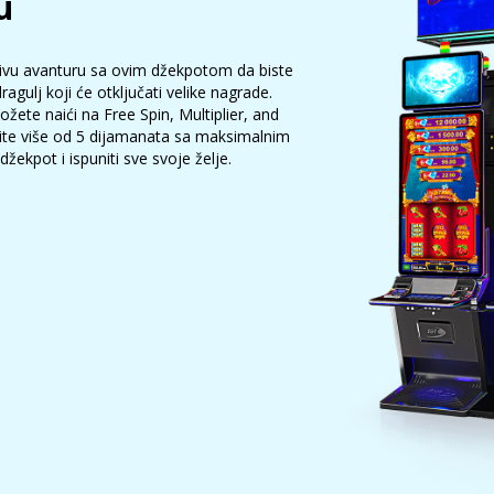
u
jivu avanturu sa ovim džekpotom da biste
agulj koji će otključati velike nagrade.
žete naići na Free Spin, Multiplier, and
ite više od 5 dijamanata sa maksimalnim
džekpot i ispuniti sve svoje želje.