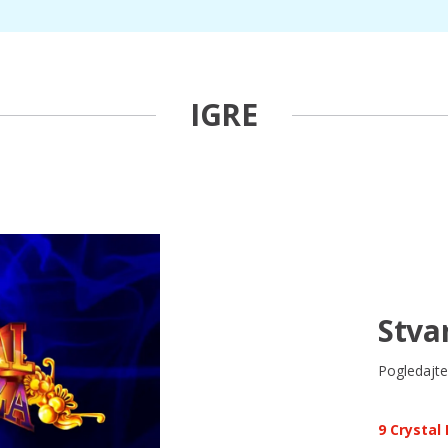
IGRE
Stva
Pogledajte
9 Crysta