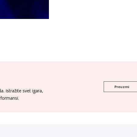
Preuzmi
. Istražite svet igara,
erformansi.