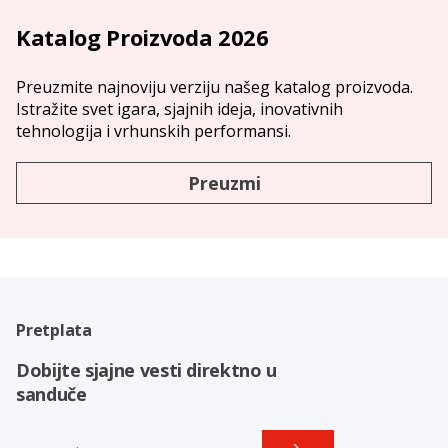
Katalog Proizvoda 2026
Preuzmite najnoviju verziju našeg katalog proizvoda.
Istražite svet igara, sjajnih ideja, inovativnih
tehnologija i vrhunskih performansi.
Preuzmi
Pretplata
Dobijte sjajne vesti direktno u
sanduče