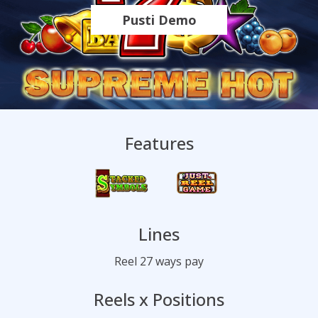
Pusti Demo
Features
Lines
Reel 27 ways pay
Reels x Positions