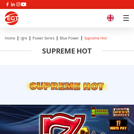
Home
Igre
Power Series
Blue Power
Supreme Hot
SUPREME HOT