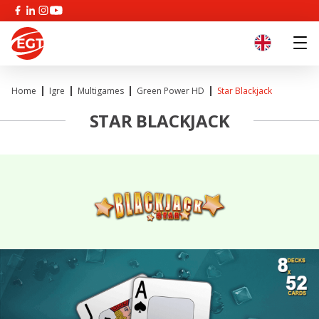
Home
Igre
Multigames
Green Power HD
Star Blackjack
STAR BLACKJACK