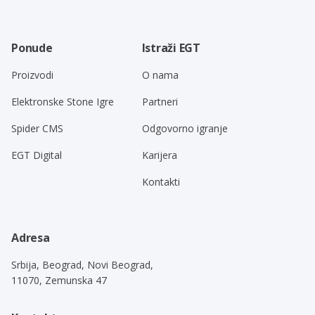
Ponude
Istraži EGT
Proizvodi
O nama
Elektronske Stone Igre
Partneri
Spider CMS
Odgovorno igranje
EGT Digital
Karijera
Kontakti
Adresa
Srbija, Beograd, Novi Beograd,
11070, Zemunska 47