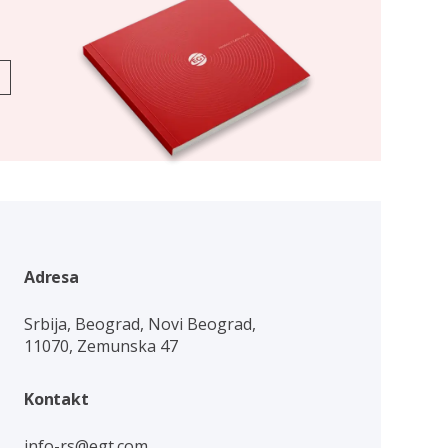
Adresa
Srbija, Beograd, Novi Beograd,
11070, Zemunska 47
Kontakt
info-rs@egt.com