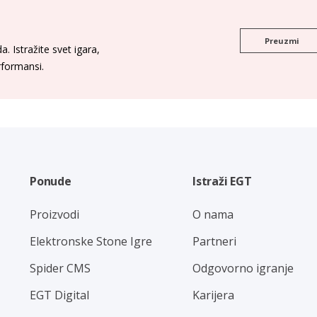
Preuzmi
. Istražite svet igara,
erformansi.
Ponude
Istraži EGT
Proizvodi
O nama
Elektronske Stone Igre
Partneri
Spider CMS
Odgovorno igranje
EGT Digital
Karijera