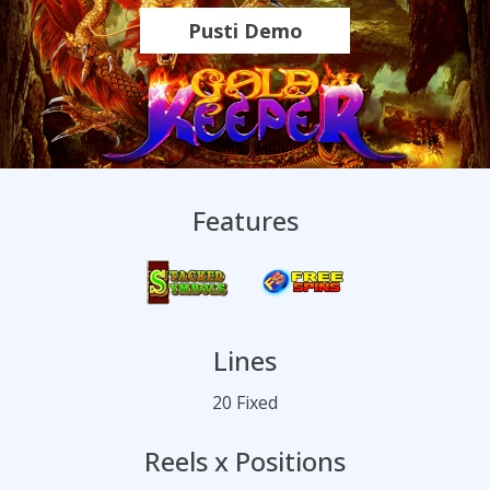
Pusti Demo
Features
Lines
20 Fixed
Reels x Positions