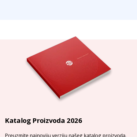
Katalog Proizvoda 2026
Preuzmite najnoviju verziju našeg katalog proizvoda.