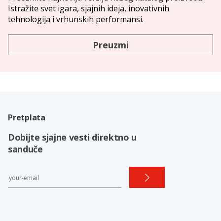
Istražite svet igara, sjajnih ideja, inovativnih
tehnologija i vrhunskih performansi.
Preuzmi
Pretplata
Dobijte sjajne vesti direktno u
sanduče