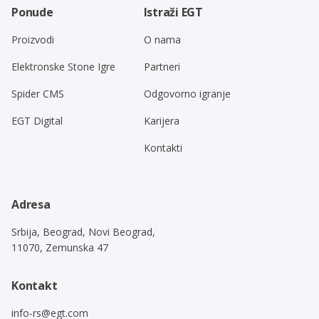
Ponude
Istraži EGT
Proizvodi
O nama
Elektronske Stone Igre
Partneri
Spider CMS
Odgovorno igranje
EGT Digital
Karijera
Kontakti
Adresa
Srbija, Beograd, Novi Beograd,
11070, Zemunska 47
Kontakt
info-rs@egt.com