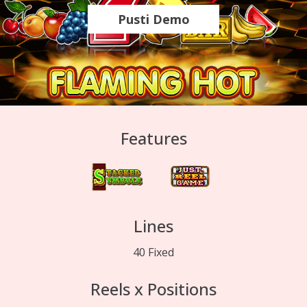
Pusti Demo
Features
Lines
40 Fixed
Reels x Positions