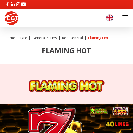
Home
Igre
General Series
Red General
Flaming Hot
FLAMING HOT