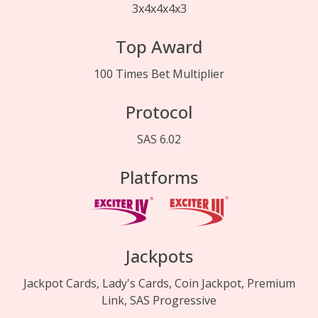
3x4x4x4x3
Top Award
100 Times Bet Multiplier
Protocol
SAS 6.02
Platforms
Jackpots
Jackpot Cards, Lady's Cards, Coin Jackpot, Premium
Link, SAS Progressive