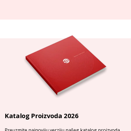
Katalog Proizvoda 2026
Preuzmite najnoviju verziju našeg katalog proizvoda.