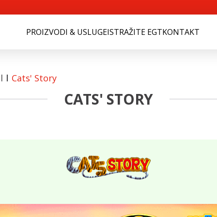
PROIZVODI & USLUGE
ISTRAŽITE EGT
KONTAKT
l
Cats' Story
CATS' STORY