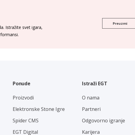
Preuzmi
. Istražite svet igara,
erformansi.
Ponude
Istraži EGT
Proizvodi
O nama
Elektronske Stone Igre
Partneri
Spider CMS
Odgovorno igranje
EGT Digital
Karijera