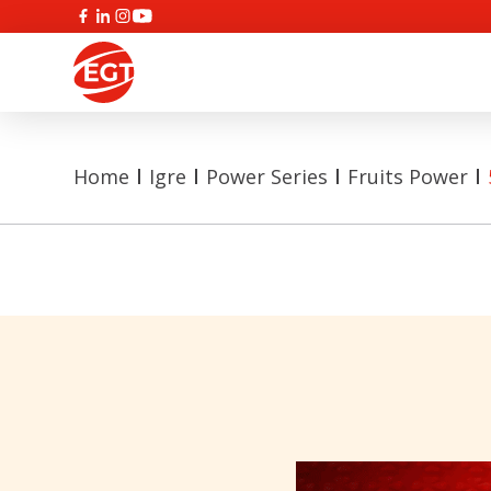
Home
Igre
Power Series
Fruits Power