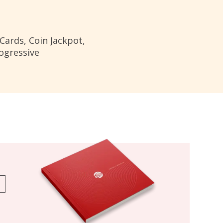
 Cards, Coin Jackpot,
ogressive