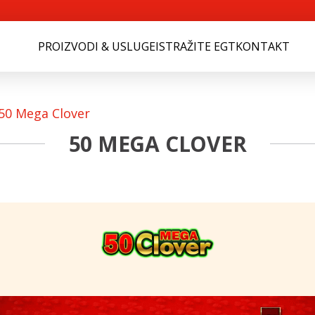
PROIZVODI & USLUGE
ISTRAŽITE EGT
KONTAKT
50 Mega Clover
50 MEGA CLOVER