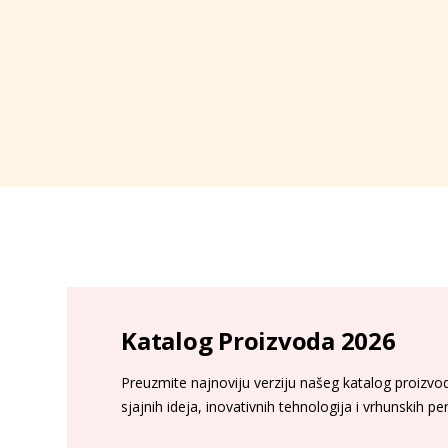
Katalog Proizvoda 2026
Preuzmite najnoviju verziju našeg katalog proizvoda
sjajnih ideja, inovativnih tehnologija i vrhunskih p