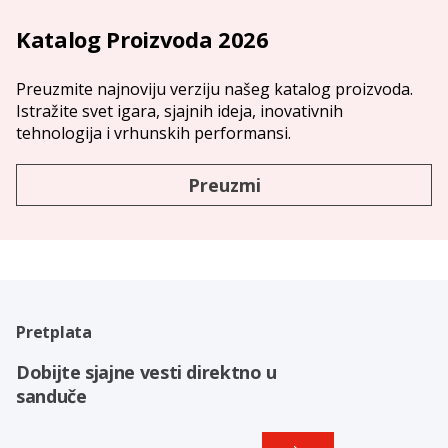
Katalog Proizvoda 2026
Preuzmite najnoviju verziju našeg katalog proizvoda.
Istražite svet igara, sjajnih ideja, inovativnih
tehnologija i vrhunskih performansi.
Preuzmi
Pretplata
Dobijte sjajne vesti direktno u
sanduče