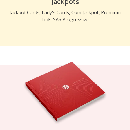
Jackpots
Jackpot Cards, Lady's Cards, Coin Jackpot, Premium
Link, SAS Progressive