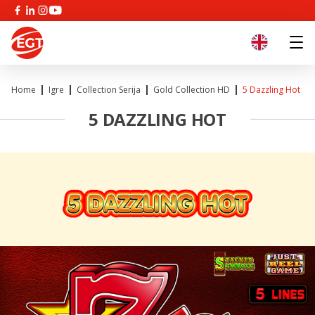
Home
Igre
Collection Serija
Gold Collection HD
5 Dazzling Hot
5 DAZZLING HOT