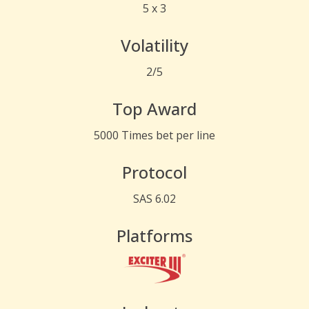
5 x 3
Volatility
2/5
Top Award
5000 Times bet per line
Protocol
SAS 6.02
Platforms