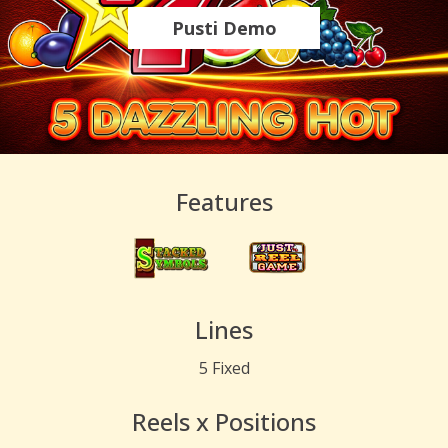
Pusti Demo
Features
Lines
5 Fixed
Reels x Positions