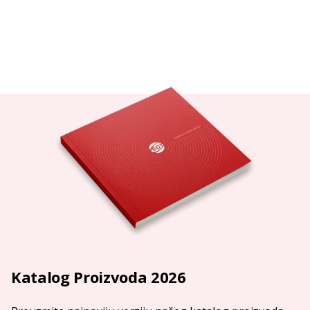
Katalog Proizvoda 2026