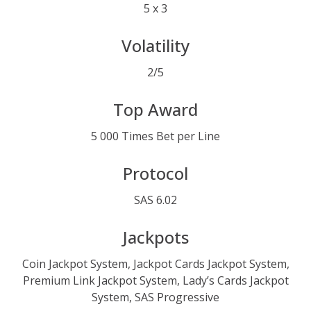
5 x 3
Volatility
2/5
Top Award
5 000 Times Bet per Line
Protocol
SAS 6.02
Jackpots
Coin Jackpot System, Jackpot Cards Jackpot System,
Premium Link Jackpot System, Lady’s Cards Jackpot
System, SAS Progressive