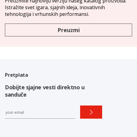
Preuzmite najnoviju verziju našeg katalog proizvoda.
Istražite svet igara, sjajnih ideja, inovativnih
tehnologija i vrhunskih performansi.
Preuzmi
Pretplata
Dobijte sjajne vesti direktno u
sanduče