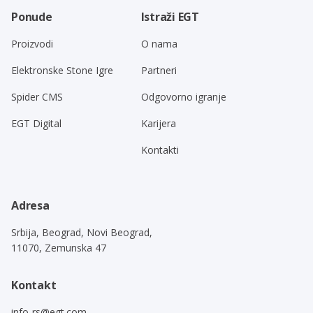
Ponude
Istraži EGT
Proizvodi
O nama
Elektronske Stone Igre
Partneri
Spider CMS
Odgovorno igranje
EGT Digital
Karijera
Kontakti
Adresa
Srbija, Beograd, Novi Beograd,
11070, Zemunska 47
Kontakt
info-rs@egt.com