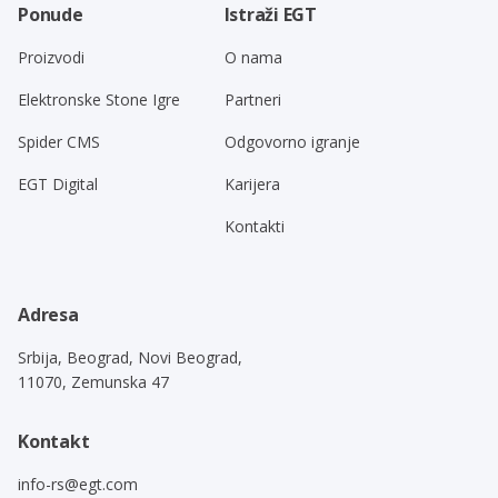
Ponude
Istraži EGT
Proizvodi
O nama
Elektronske Stone Igre
Partneri
Spider CMS
Odgovorno igranje
EGT Digital
Karijera
Kontakti
Adresa
Srbija, Beograd, Novi Beograd,
11070, Zemunska 47
Kontakt
info-rs@egt.com