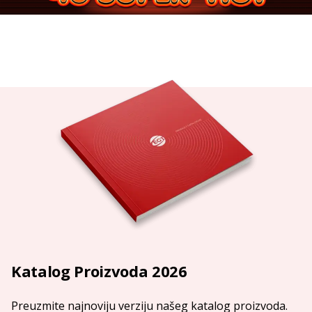
Katalog Proizvoda 2026
Preuzmite najnoviju verziju našeg katalog proizvoda.