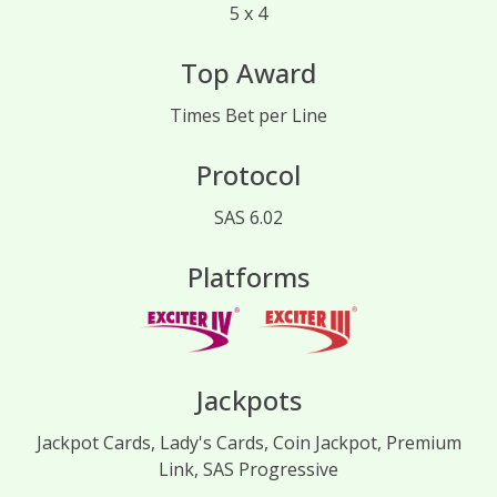
5 x 4
Top Award
Times Bet per Line
Protocol
SAS 6.02
Platforms
Jackpots
Jackpot Cards, Lady's Cards, Coin Jackpot, Premium
Link, SAS Progressive