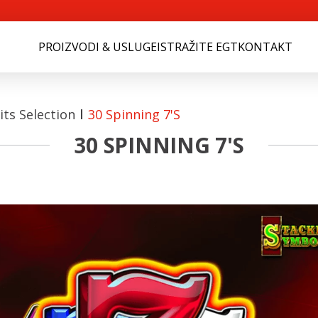
PROIZVODI & USLUGE
ISTRAŽITE EGT
KONTAKT
ts Selection
30 Spinning 7's
30 SPINNING 7'S