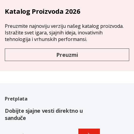
Katalog Proizvoda 2026
Preuzmite najnoviju verziju našeg katalog proizvoda.
Istražite svet igara, sjajnih ideja, inovativnih
tehnologija i vrhunskih performansi.
Preuzmi
Pretplata
Dobijte sjajne vesti direktno u
sanduče