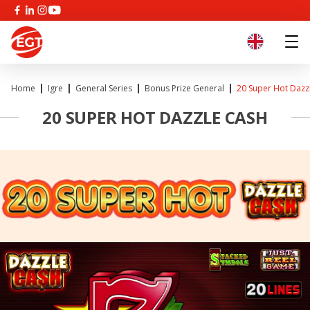
Home
Igre
General Series
Bonus Prize General
20 Super Hot Dazz
20 SUPER HOT DAZZLE CASH