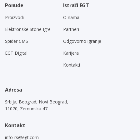
Ponude
Istraži EGT
Proizvodi
O nama
Elektronske Stone Igre
Partneri
Spider CMS
Odgovorno igranje
EGT Digital
Karijera
Kontakti
Adresa
Srbija, Beograd, Novi Beograd,
11070, Zemunska 47
Kontakt
info-rs@egt.com