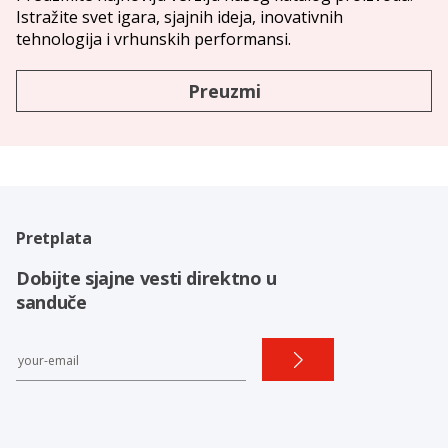
Istražite svet igara, sjajnih ideja, inovativnih
tehnologija i vrhunskih performansi.
Preuzmi
Pretplata
Dobijte sjajne vesti direktno u
sanduče