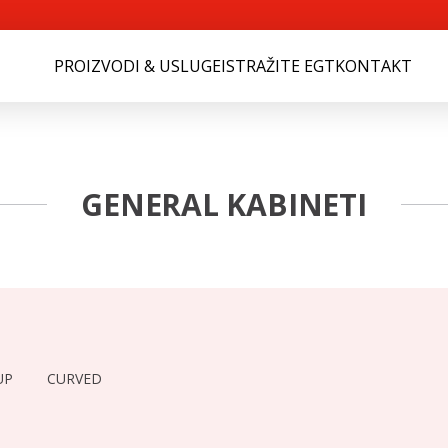
PROIZVODI & USLUGE
ISTRAŽITE EGT
KONTAKT
GENERAL KABINETI
UP
CURVED