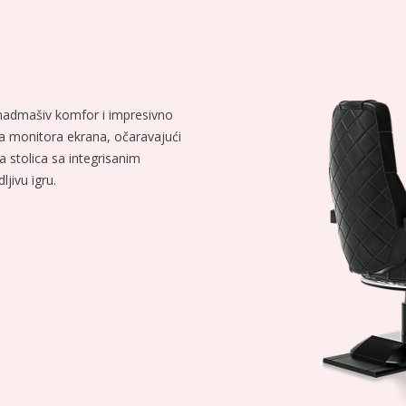
enadmašiv komfor i impresivno
na monitora ekrana, očaravajući
a stolica sa integrisanim
jivu igru.