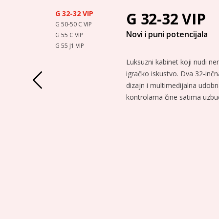
G 32-32 VIP
G 32-32 VIP
G 50-50 C VIP
Novi i puni potencijala
G 55 C VIP
G 55 J1 VIP
Luksuzni kabinet koji nudi n
igračko iskustvo. Dva 32-inč
dizajn i multimedijalna udobn
kontrolama čine satima uzbudl