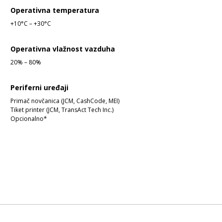
Operativna temperatura
+10°C – +30°C
Operativna vlažnost vazduha
20% – 80%
Periferni uređaji
Primač novčanica (JCM, CashCode, MEI)
Tiket printer (JCM, TransAct Tech Inc.)
Opcionalno*